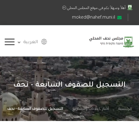
أهلاً وسهلاً بكم في موقع المجلس المحلي
moked@nahef.muni.il
العربية
التسجيل للصفوف السابعة - نحف
الرئيسية
أخبار ،اعلانات ومشاريع
التسجيل للصفوف السابعة - نحف