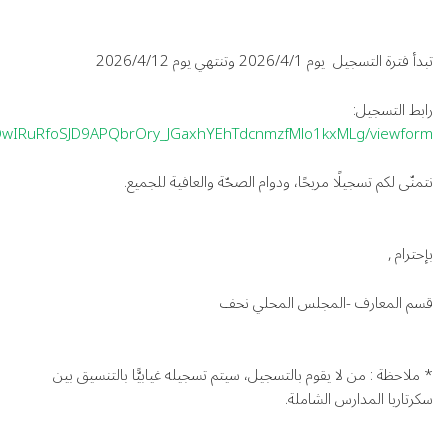
تبدأ فترة التسجيل يوم 2026/4/1 وتنتهي يوم 2026/4/12
رابط التسجيل:
nfQwIRuRfoSJD9APQbrOry_JGaxhYEhTdcnmzfMlo1kxMLg/viewform
نتمنّى لكم تسجيلًا مريحًا، ودوام الصحّة والعافية للجميع.
بإحترام ,
قسم المعارف -المجلس المحلي نحف
* ملاحظة : من لا يقوم بالتسجيل، سيتم تسجيله غيابيًّا بالتنسيق بين
سكرتاريا المدارس الشاملة.